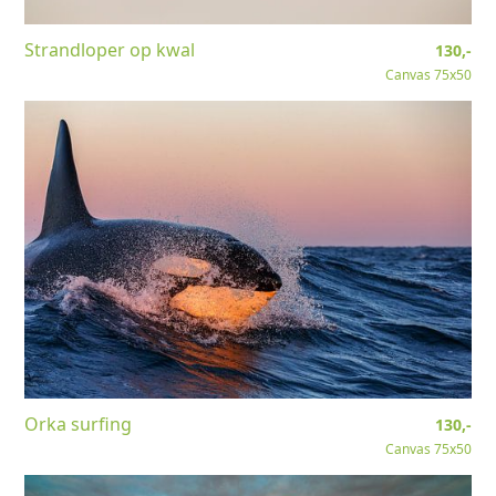
Strandloper op kwal
130,-
Canvas 75x50
Orka surfing
130,-
Canvas 75x50