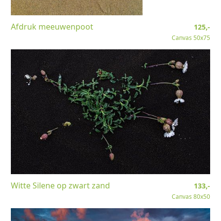
Afdruk meeuwenpoot
125,-
Canvas 50x75
Witte Silene op zwart zand
133,-
Canvas 80x50