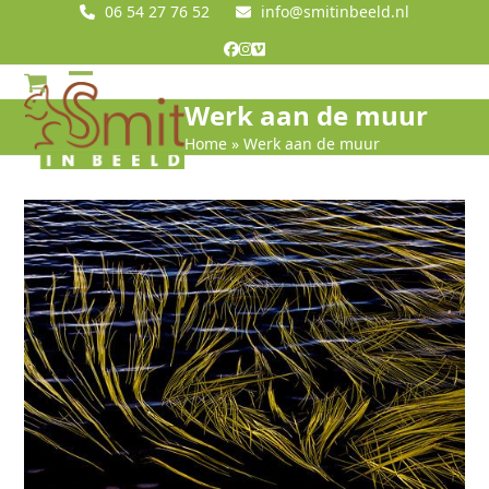
Skip
06 54 27 76 52
info@smitinbeeld.nl
to
Facebook
Instagram
Vimeo
content
Open
Close
Werk aan de muur
mobile
mobile
Home
»
Werk aan de muur
menu
menu