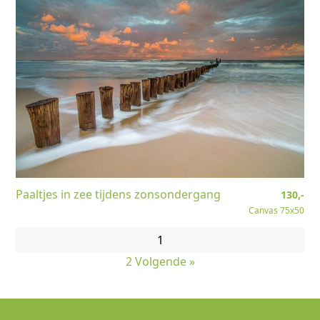
Paaltjes in zee tijdens zonsondergang
130,-
Canvas 75x50
1
2
Volgende »