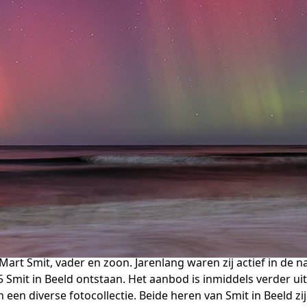
 Mart Smit, vader en zoon. Jarenlang waren zij actief in de 
 Smit in Beeld ontstaan. Het aanbod is inmiddels verder uit
n een diverse fotocollectie. Beide heren van Smit in Beeld