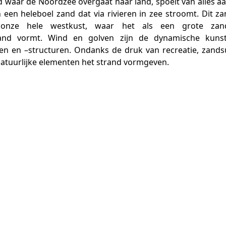
 waar de Noordzee overgaat naar land, spoelt van alles aa
 een heleboel zand dat via rivieren in zee stroomt. Dit za
 onze hele westkust, waar het als een grote zand
and vormt. Wind en golven zijn de dynamische kuns
en en –structuren. Ondanks de druk van recreatie, zands
 natuurlijke elementen het strand vormgeven.
Bestel het boek in onze webshop!