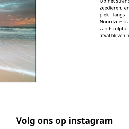
Op het strand
zeedieren, en
plek langs
Noordzeestr
zandsculptur
afval blijven
Volg ons op instagram