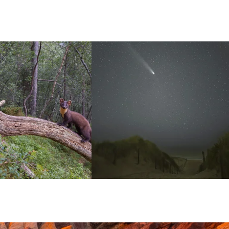
 on a new presentation for the
As a photographer with a preference for the
Museon
...
coast,
...