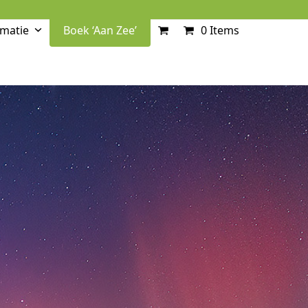
rmatie
Boek ‘Aan Zee’
0 Items