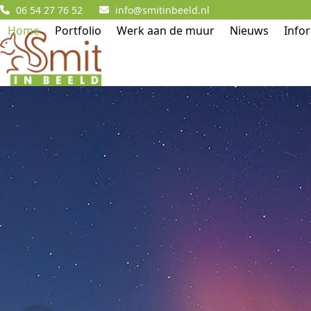
Skip
06 54 27 76 52
info@smitinbeeld.nl
to
Home
Portfolio
Werk aan de muur
Nieuws
Info
content