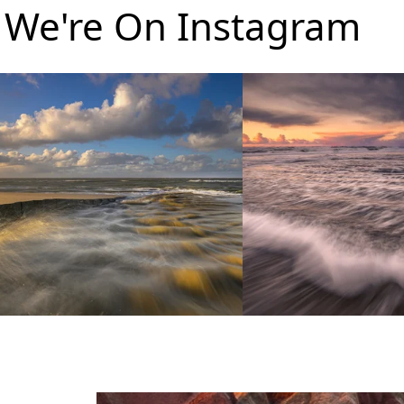
We're On Instagram
Texel.
This past week I had some ti
Last week, the day after the storm I
...
wanted
...