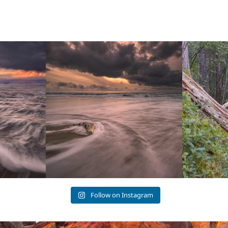
me and really
Dead Seal
Still working
Yesterday towards the end of the day
...
Follow on Instagram