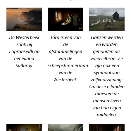
De Westerbeek
Tóra is een van
Ganzen werden
zonk bij
de
en worden
Lopranseiði op
afstammelingen
gehouden als
het eiland
van de
voedselbron. Ze
Suðuroy.
scheepstimmerman
zijn ook een
van de
symbool van
Westerbeek.
zelfvoorziening.
Op deze eilanden
moesten de
mensen leven
van hun eigen
middelen.