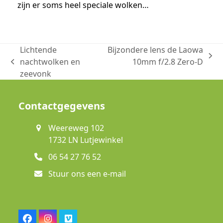
zijn er soms heel speciale wolken…
Lichtende
Bijzondere lens de Laowa
next
nachtwolken en
10mm f/2.8 Zero-D
previous
post:
zeevonk
post:
Contactgegevens
Weereweg 102
1732 LN Lutjewinkel
06 54 27 76 52
Stuur ons een e-mail
Facebook
Instagram
Vimeo