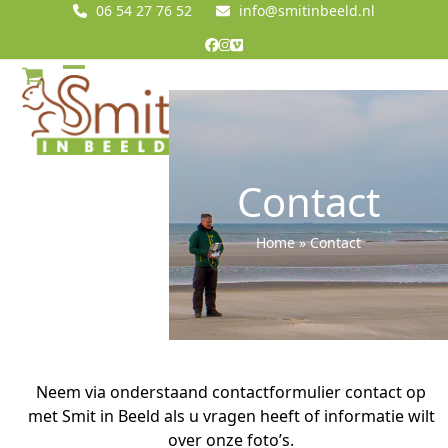
Skip
06 54 27 76 52
info@smitinbeeld.nl
to
Facebook
Instagram
Vimeo
content
Open
Close
mobile
mobile
menu
menu
Contact
Home
»
Contact
Neem via onderstaand contactformulier contact op
met Smit in Beeld als u vragen heeft of informatie wilt
over onze foto’s.