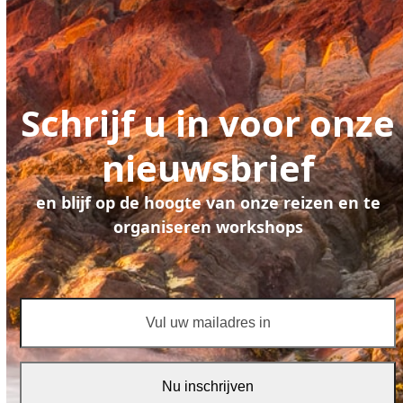
Schrijf u in voor onze
nieuwsbrief
en blijf op de hoogte van onze reizen en te
organiseren workshops
Vul
uw
mailadres
in
Nu inschrijven