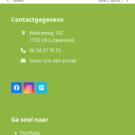
Texel
Mart wint !
previous
next
post:
post:
Contactgegevens
Weereweg 102
1732 LN Lutjewinkel
06 54 27 76 52
Stuur ons een e-mail
Facebook
Instagram
Vimeo
Ga snel naar
Portfolio