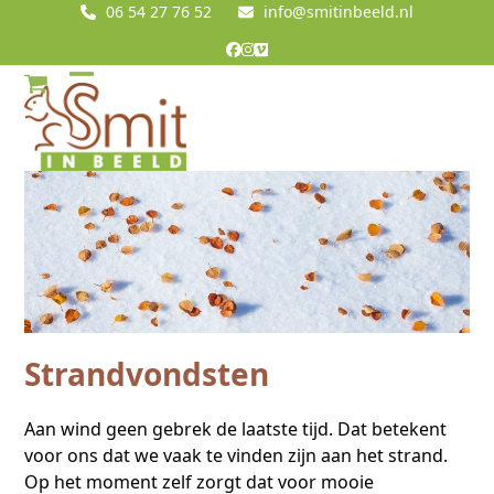
Skip
06 54 27 76 52
info@smitinbeeld.nl
to
Facebook
Instagram
Vimeo
content
Open
Close
mobile
mobile
menu
menu
Strandvondsten
Aan wind geen gebrek de laatste tijd. Dat betekent
voor ons dat we vaak te vinden zijn aan het strand.
Op het moment zelf zorgt dat voor mooie