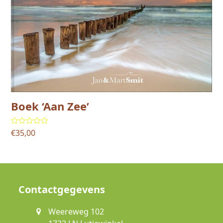
Boek ‘Aan Zee’
€
35,00
Gewaardeerd
5.00
uit 5
Contactgegevens
Weereweg 102